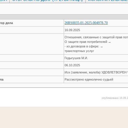
26RS0035-01-2025-004978-70
ор дела
16.09.2025
Отношения, связанные с защитой прав по
О защите прав потребителей →
- из договоров в сфере: →
транспортных услуг
Гедыгушев М.И.
06.10.2025
Иск (заявление, жалоба) УДОВЛЕТВОРЕ
ла
Рассмотрено единолично судьей
опубликовано 16.09.2