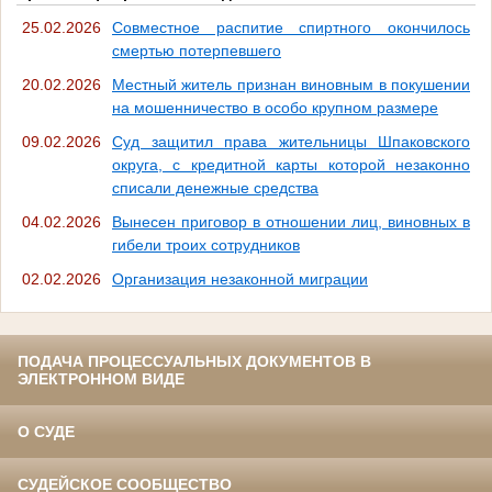
25.02.2026
Совместное распитие спиртного окончилось
смертью потерпевшего
20.02.2026
Местный житель признан виновным в покушении
на мошенничество в особо крупном размере
09.02.2026
Суд защитил права жительницы Шпаковского
округа, с кредитной карты которой незаконно
списали денежные средства
04.02.2026
Вынесен приговор в отношении лиц, виновных в
гибели троих сотрудников
02.02.2026
Организация незаконной миграции
ПОДАЧА ПРОЦЕССУАЛЬНЫХ ДОКУМЕНТОВ В
ЭЛЕКТРОННОМ ВИДЕ
О СУДЕ
СУДЕЙСКОЕ СООБЩЕСТВО