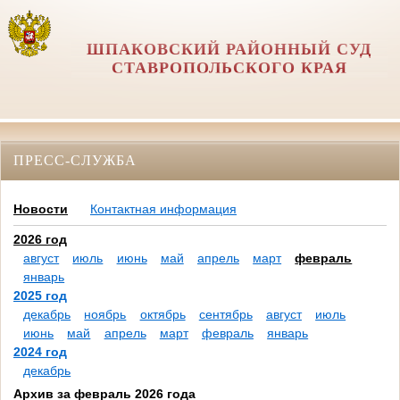
ШПАКОВСКИЙ РАЙОННЫЙ СУД
СТАВРОПОЛЬСКОГО КРАЯ
ПРЕСС-СЛУЖБА
Новости
Контактная информация
2026 год
август
июль
июнь
май
апрель
март
февраль
январь
2025 год
декабрь
ноябрь
октябрь
сентябрь
август
июль
июнь
май
апрель
март
февраль
январь
2024 год
декабрь
Архив за февраль 2026 года